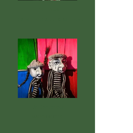
P'tit Louis
THEATRE EN CLASSE & AILLEURS
Un Conteneur
MARIONNETTES