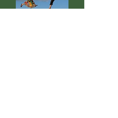
Flow & Aborë
WORLD MUSIC | ELECTRO | FUSION
Accoustique ou sonorisé